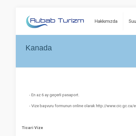
Hakkımızda
Suu
Kanada
- En az 6 ay geçerli pasaport.
- Vize başvuru formunun online olarak http://www.cic.gc.ca/
Ticari Vize