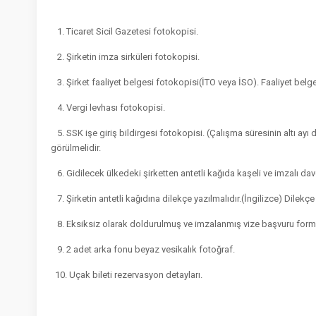
1. Ticaret Sicil Gazetesi fotokopisi.
2. Şirketin imza sirküleri fotokopisi.
3. Şirket faaliyet belgesi fotokopisi(İTO veya İSO). Faaliyet belges
4. Vergi levhası fotokopisi.
5. SSK işe giriş bildirgesi fotokopisi. (Çalışma süresinin altı ayı
görülmelidir.
6. Gidilecek ülkedeki şirketten antetli kağıda kaşeli ve imzalı davetiy
7. Şirketin antetli kağıdına dilekçe yazılmalıdır.(İngilizce) Dilekçe
8. Eksiksiz olarak doldurulmuş ve imzalanmış vize başvuru formu. (
9. 2 adet arka fonu beyaz vesikalık fotoğraf.
10. Uçak bileti rezervasyon detayları.