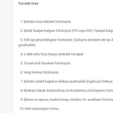
Turistik Vize
1. Şirketin imza sirküleri fotokopisi.
2. Şirket faaliyet belgesi fotokopisi (İTO veya İSO). Faaliyet belges
3. SSK işe giriş bildirgesi fotokopisi. (Çalışma süresinin altı ayı
görülmelidir.
4. 2 adet arka fonu beyaz vesikalık fotoğraf.
5. Ticaret Sicil Gazetesi fotokopisi.
6. Vergi levhası fotokopisi.
7. Şirketin antetli kağıdına dilekçe yazılmalıdır.(İngilizce) Dilekçe
8. Eksiksiz olarak doldurulmuş ve imzalanmış vize başvuru formu. (
9. Şahsın ev tapusu, banka hesap cüzdanı v.b. evrakların fotokop
10. Otel rezervasyon formu.