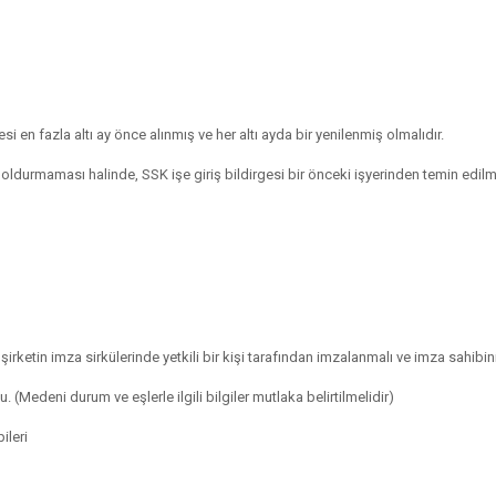
i en fazla altı ay önce alınmış ve her altı ayda bir yenilenmiş olmalıdır.
 doldurmaması halinde, SSK işe giriş bildirgesi bir önceki işyerinden temin edil
 şirketin imza sirkülerinde yetkili bir kişi tarafından imzalanmalı ve imza sahibin
Medeni durum ve eşlerle ilgili bilgiler mutlaka belirtilmelidir)
ileri