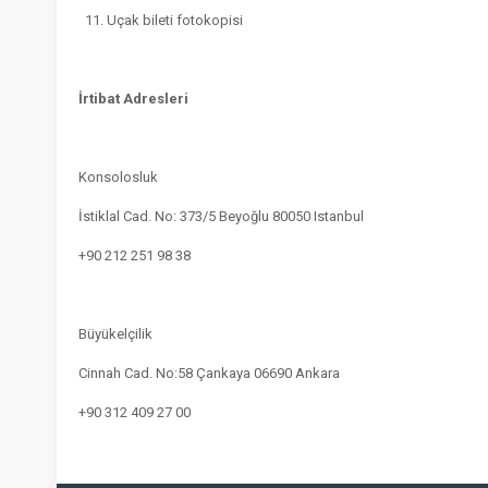
11. Uçak bileti fotokopisi
İrtibat Adresleri
Konsolosluk
İstiklal Cad. No: 373/5 Beyoğlu 80050 Istanbul
+90 212 251 98 38
Büyükelçilik
Cinnah Cad. No:58 Çankaya 06690 Ankara
+90 312 409 27 00