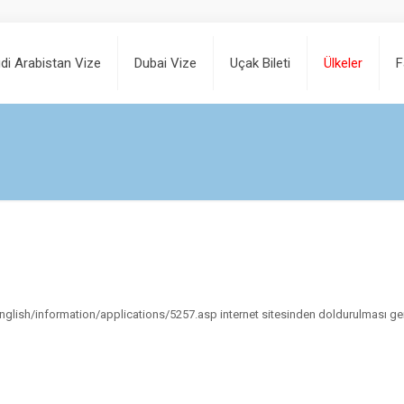
di Arabistan Vize
Dubai Vize
Uçak Bileti
Ülkeler
F
english/information/applications/5257.asp internet sitesinden doldurulması ge