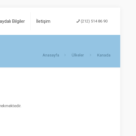
aydalı Bilgiler
İletişim
(212) 514 86 90
Anasayfa
Ülkeler
Kanada
rekmektedir.